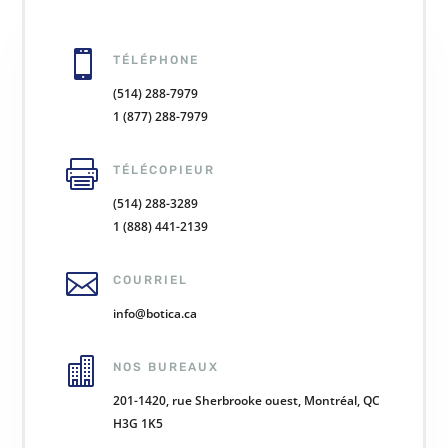

TÉLÉPHONE
(514) 288-7979
1 (877) 288-7979

TÉLÉCOPIEUR
(514) 288-3289
1 (888) 441-2139

COURRIEL
info@botica.ca

NOS BUREAUX
201-1420, rue Sherbrooke ouest, Montréal, QC
H3G 1K5